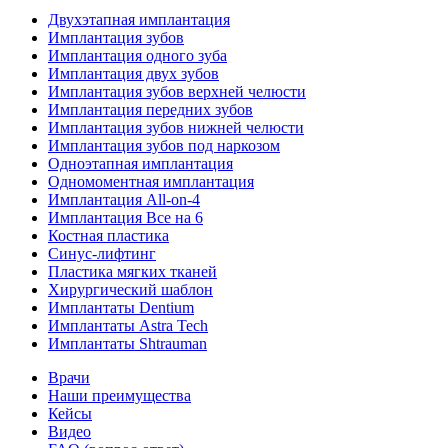
Двухэтапная имплантация
Имплантация зубов
Имплантация одного зуба
Имплантация двух зубов
Имплантация зубов верхней челюсти
Имплантация передних зубов
Имплантация зубов нижней челюсти
Имплантация зубов под наркозом
Одноэтапная имплантация
Одномоментная имплантация
Имплантация All-on-4
Имплантация Все на 6
Костная пластика
Синус-лифтинг
Пластика мягких тканей
Хирургический шаблон
Имплантаты Dentium
Имплантаты Astra Tech
Имплантаты Shtrauman
Врачи
Наши преимущества
Кейсы
Видео