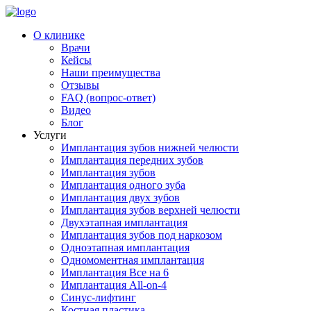
О клинике
Врачи
Кейсы
Наши преимущества
Отзывы
FAQ (вопрос-ответ)
Видео
Блог
Услуги
Имплантация зубов нижней челюсти
Имплантация передних зубов
Имплантация зубов
Имплантация одного зуба
Имплантация двух зубов
Имплантация зубов верхней челюсти
Двухэтапная имплантация
Имплантация зубов под наркозом
Одноэтапная имплантация
Одномоментная имплантация
Имплантация Все на 6
Имплантация All-on-4
Синус-лифтинг
Костная пластика