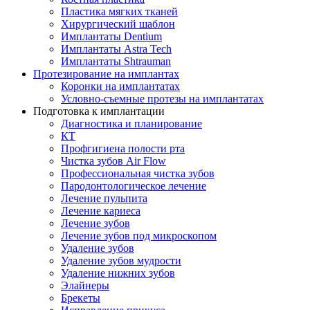
Пластика мягких тканей
Хирургический шаблон
Имплантаты Dentium
Имплантаты Astra Tech
Имплантаты Shtrauman
Протезирование на имплантах
Коронки на имплантатах
Условно-съемные протезы на имплантатах
Подготовка к имплантации
Диагностика и планирование
КТ
Профгигиена полости рта
Чистка зубов Air Flow
Профессиональная чистка зубов
Пародонтологическое лечение
Лечение пульпита
Лечение кариеса
Лечение зубов
Лечение зубов под микроскопом
Удаление зубов
Удаление зубов мудрости
Удаление нижних зубов
Элайнеры
Брекеты